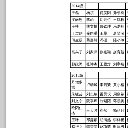
2014级
王磊
杨祺
何昊阳
孙劲松
罗丽思
李函
胡云竹
王锦程
王桢
熊文博
曹钦理
乐浩楠
丁过则
崔雨朦
王昱
唐笑漪
傅生辰
蔡嘉慧
冯硕
陆小玲
高兴子
刘家琛
张嘉颖
赵育新
赵政闳
张诗杰
王丞烨
刘宇晴
2015级
丹增多
卢瑞麟
李若繁
黄小榕
吉
朱晓芸
刘志敏
孟昊仪
周泉希
封文宁
阮亭珲
刘紫陌
蒋凯帆
欧阳仁
王天时
崔然
杨涵月
杰
玉咪
邓雯颖
胡清越
李梓畅
赵行之
李雪莹
赵项茹
谢冠男