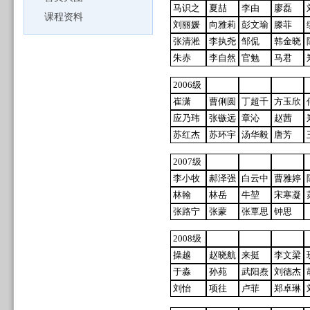
马识之
夏喆
李由
廖磊
课程资料
刘丽媛
向雅莉
彭文瑜
滕菲
张清淞
李执尧
邹侃
韩金晓
朱赤
李自然
官勉
马君
2006级
崔潇
曹俐圆
丁超千
方玉欣
应乃玮
张镞远
章沁
赵茜
苏红杰
苏环宇
汤华毅
唐芳
2007级
李小牧
郝泽强
白云中
曹雅婷
林翰
林岳
牛堃
宋寒凝
张路宁
张蒙
张覃思
钟思
2008级
操越
赵晓航
来挺
李文梁
于淼
孙苑
武阳焘
刘德杰
刘怡
项往
卢菲
郑卓琳