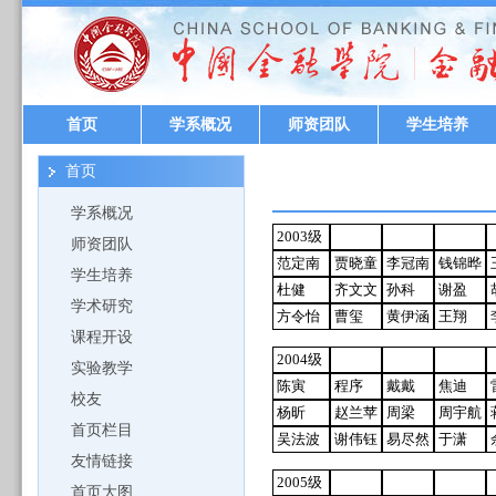
首页
学系概况
师资团队
学生培养
首页
学系概况
2003级
师资团队
范定南
贾晓童
李冠南
钱锦晔
学生培养
杜健
齐文文
孙科
谢盈
学术研究
方令怡
曹玺
黄伊涵
王翔
课程开设
2004级
实验教学
陈寅
程序
戴戴
焦迪
校友
杨昕
赵兰苹
周梁
周宇航
首页栏目
吴法波
谢伟钰
易尽然
于潇
友情链接
2005级
首页大图