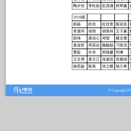
陶夕佳
李松励
彭茂晟
程帮鑫
2016级
权砾
杜伦
杜玟萱
陈冠名
李溪珂
张雨
胡荣祥
王子豪
邵琦
唐语心
邓莹
楼文蕾
黄浚哲
邓昊喆
魏毓聪
刁英浩
曹茹
许卓
郑绪媛
邹琳
王文博
黄主江
张嘉悦
张紫靖
骆思扬
陈美
张之蝶
陆兰希
© Copyrig