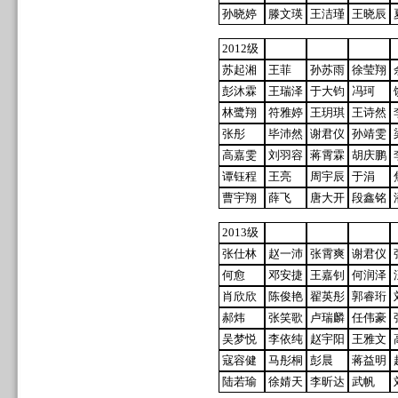
孙晓婷
滕文瑛
王洁瑾
王晓辰
2012级
苏起湘
王菲
孙苏雨
徐莹翔
彭沐霖
王瑞泽
于大钧
冯珂
林鹭翔
符雅婷
王玥琪
王诗然
张彤
毕沛然
谢君仪
孙靖雯
高嘉雯
刘羽容
蒋霄霖
胡庆鹏
谭钰程
王亮
周宇辰
于涓
曹宇翔
薛飞
唐大开
段鑫铭
2013级
张仕林
赵一沛
张霄爽
谢君仪
何愈
邓安捷
王嘉钊
何润泽
肖欣欣
陈俊艳
翟英彤
郭睿珩
郝炜
张笑歌
卢瑞麟
任伟豪
吴梦悦
李依纯
赵宇阳
王雅文
寇容健
马彤桐
彭晨
蒋益明
陆若瑜
徐婧天
李昕达
武帆