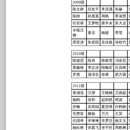
2009级
陈文静
邱友平
李涯晟
朱赫
陈静
孙晨晨
周旸
覃淑慧
任安祺
王梦晗
唐辛未
苏大达
令狐汉
童话
杨骏
李莹
卿
席亚涛
朱若阳
吴佳懿
张晗竹
2010级
陈捷思
陈冉
陈晓雪
冯依芸
黄鑫铭
李志冰
陆畅宏
吕其峰
罗茜
蒲泽芸
徐睿
易方圆
2011级
黄浦迅
汪渺
王晓楠
卫德超
杨刚
张和
赵则然
周源
苏畅
吴雨娟
夏思维
许鹤丽
毛赞富
滕杨
万方
王昊
任国奇
宋琳琳
肖梦莎
杨文玉
杨松林
张翼飞
张宇轩
周殿爽