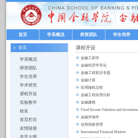
首页
学系概况
师资团队
学生培养
课程开设
首页
金融工程学
学系概况
金融经济学导论
师资团队
金融工程前沿专题
学生培养
金融计算
学术研究
应用随机过程
课程开设
金融工程应用分析
实验教学
金融建模
Fixed Income Valuation and Investment 
校友
金融市场学
首页栏目
信用风险管理
友情链接
International Financial Markets
首页大图